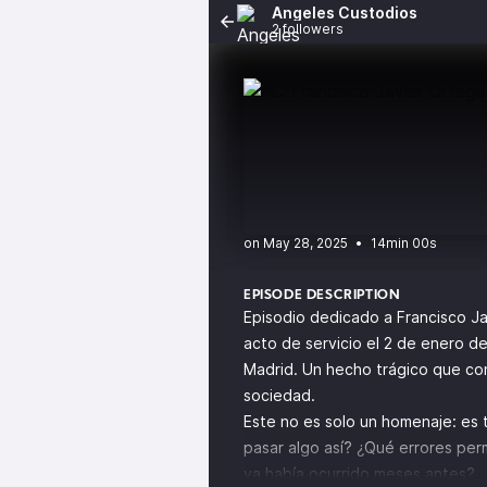
Angeles Custodios
2 followers
•
14min 00s
EPISODE DESCRIPTION
Episodio dedicado a Francisco Jav
acto de servicio el 2 de enero d
Madrid. Un hecho trágico que con
sociedad.
Este no es solo un homenaje: es 
pasar algo así? ¿Qué errores per
ya había ocurrido meses antes?