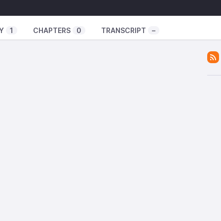
na historia cualquiera. Es la historia de un joven
de un sistema que no estuvo a la altura.
Y
1
CHAPTERS
0
TRANSCRIPT
–
friki.es