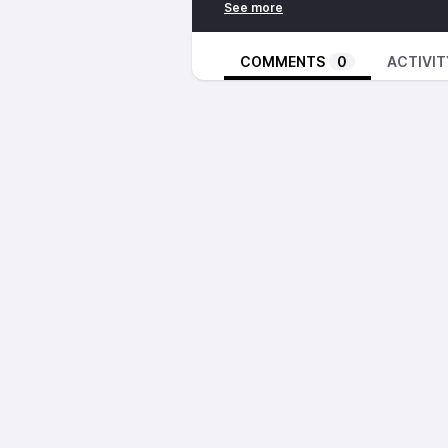
“Embajadores, 2 de enero” no es u
con toda una vida por delante, y 
Metodos de contacto
COMMENTS
0
ACTIVIT
correo eléctronico:
alberto@papa
mastodon: @
PapaFriki@mas.to