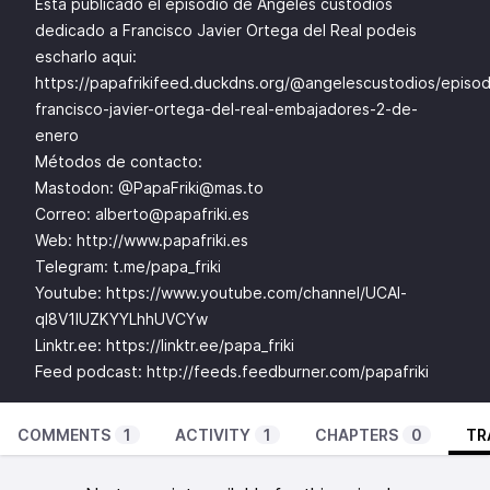
Está publicado el episodio de Ángeles custodios
dedicado a Francisco Javier Ortega del Real podeis
escharlo aqui:
https://papafrikifeed.duckdns.org/@angelescustodios/episo
francisco-javier-ortega-del-real-embajadores-2-de-
enero
Métodos de contacto:
Mastodon: @
PapaFriki@mas.to
Correo:
alberto@papafriki.es
Web:
http://www.papafriki.es
Telegram: t.me/papa_friki
Youtube:
https://www.youtube.com/channel/UCAl-
ql8V1IUZKYYLhhUVCYw
Linktr.ee:
https://linktr.ee/papa_friki
Feed podcast:
http://feeds.feedburner.com/papafriki
COMMENTS
1
ACTIVITY
1
CHAPTERS
0
TR