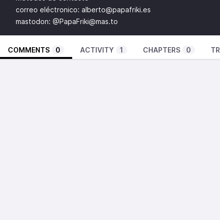
correo eléctronico:
alberto@papafriki.es
mastodon: @
PapaFriki@mas.to
COMMENTS
0
ACTIVITY
1
CHAPTERS
0
TR