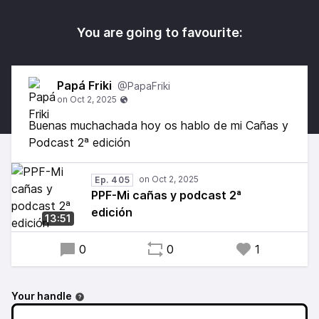
You are going to favourite:
Papá Friki
@PapaFriki
Buenas muchachada hoy os hablo de mi Cañas y
Podcast 2ª edición
Ep. 405
PPF-Mi cañas y podcast 2ª
edición
13:51
0
0
1
Your handle