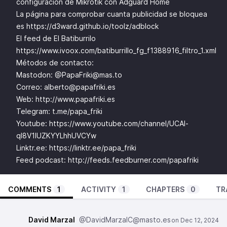
configuración de Mikrotik con Adguard Home
La página para comprobar cuanta publicidad se bloquea
es
https://d3ward.github.io/toolz/adblock
El feed de El Batiburrilo
https://www.ivoox.com/batiburrillo_fg_f1388916_filtro_1.xml
Métodos de contacto:
Mastodon: @
PapaFriki@mas.to
Correo:
alberto@papafriki.es
Web:
http://www.papafriki.es
Telegram: t.me/papa_friki
Youtube:
https://www.youtube.com/channel/UCAl-
ql8V1IUZKYYLhhUVCYw
Linktr.ee:
https://linktr.ee/papa_friki
Feed podcast:
http://feeds.feedburner.com/papafriki
COMMENTS
1
ACTIVITY
1
CHAPTERS
0
TR
David Marzal
@DavidMarzalC@masto.es