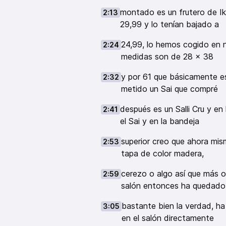
montado es un frutero de I
2:13
29,99 y lo tenían bajado a
24,99, lo hemos cogido en n
2:24
medidas son de 28 x 38
y por 61 que básicamente es
2:32
metido un Sai que compré
después es un Salli Cru y e
2:41
el Sai y en la bandeja
superior creo que ahora mi
2:53
tapa de color madera,
cerezo o algo así que más 
2:59
salón entonces ha quedado
bastante bien la verdad, h
3:05
en el salón directamente