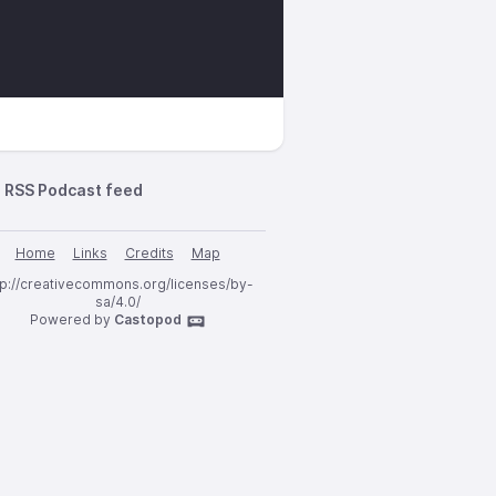
RSS Podcast feed
Home
Links
Credits
Map
tp://creativecommons.org/licenses/by-
sa/4.0/
Powered by
Castopod