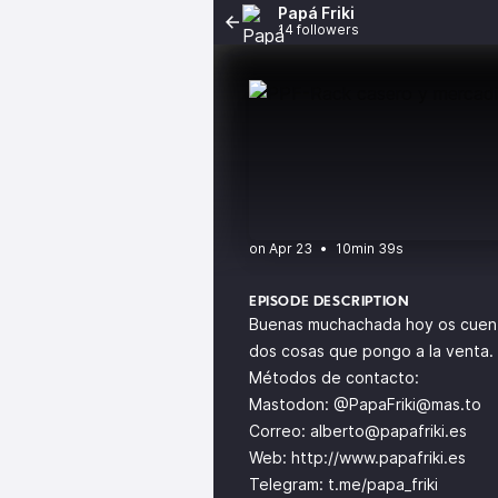
Papá Friki
14 followers
•
10min 39s
EPISODE DESCRIPTION
Buenas muchachada hoy os cuento
dos cosas que pongo a la venta.
Métodos de contacto:
Mastodon: @
PapaFriki@mas.to
Correo:
alberto@papafriki.es
Web:
http://www.papafriki.es
Telegram: t.me/papa_friki