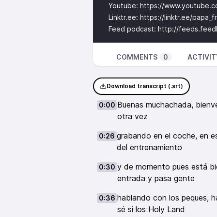
Youtube:
https://www.youtube.
Linktr.ee:
https://linktr.ee/papa_fr
Feed podcast:
http://feeds.feed
COMMENTS
0
ACTIVIT
Download transcript (.srt)
Buenas muchachada, bienven
0:00
otra vez
grabando en el coche, en es
0:26
del entrenamiento
y de momento pues está bie
0:30
entrada y pasa gente
hablando con los peques, ha
0:36
sé si los Holy Land