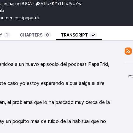
com/channel/UCAl-ql8V1IUZKYYLhhUVCYw
iki
burner.com/papafriki
Y
1
CHAPTERS
0
TRANSCRIPT
✓
idos a un nuevo episodio del podcast PapaFriki,
ht
te caso yo estoy esperando a que salga al aire
n, el problema que lo ha parcado muy cerca de la
y un poquito más de ruido de la habitual que no