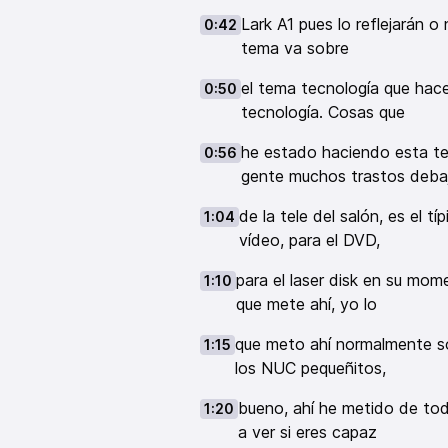
Lark A1 pues lo reflejarán o
0:42
tema va sobre
el tema tecnología que hac
0:50
tecnología. Cosas que
he estado haciendo esta te
0:56
gente muchos trastos deba
de la tele del salón, es el 
1:04
vídeo, para el DVD,
para el laser disk en su mom
1:10
que mete ahí, yo lo
que meto ahí normalmente so
1:15
los NUC pequeñitos,
bueno, ahí he metido de to
1:20
a ver si eres capaz