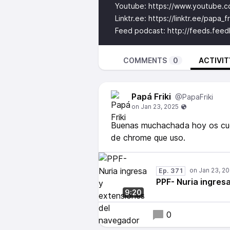
Youtube:
https://www.youtube.
Linktr.ee:
https://linktr.ee/papa_fr
Feed podcast:
http://feeds.feed
COMMENTS
0
ACTIVIT
Papá Friki
@PapaFriki
Buenas muchachada hoy os cuen
de chrome que uso.
Ep. 371
PPF- Nuria ingres
9:20
0