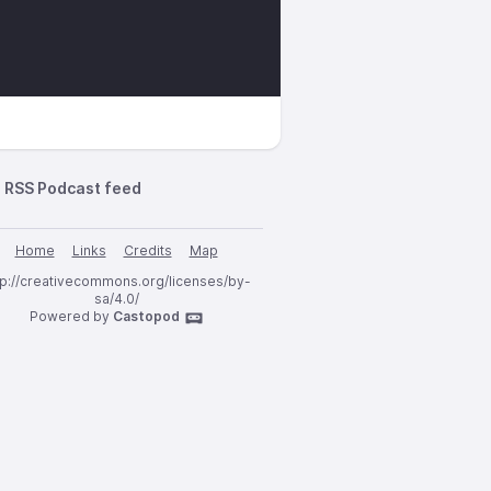
RSS Podcast feed
Home
Links
Credits
Map
tp://creativecommons.org/licenses/by-
sa/4.0/
Powered by
Castopod