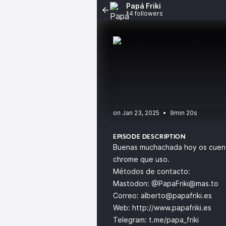
Papá Friki
14 followers
•
9min 20s
EPISODE DESCRIPTION
Buenas muchachada hoy os cuento
chrome que uso.
Métodos de contacto:
Mastodon: @
PapaFriki@mas.to
Correo:
alberto@papafriki.es
Web:
http://www.papafriki.es
Telegram: t.me/papa_friki