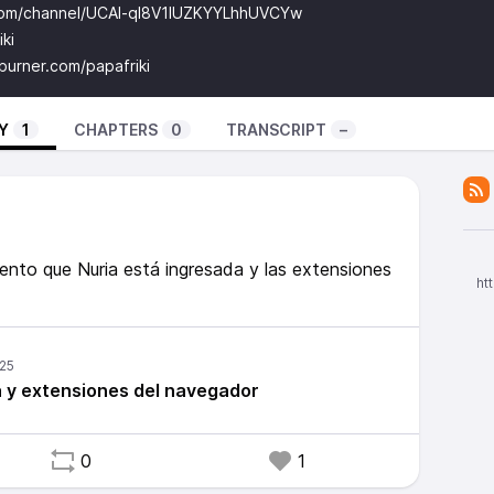
com/channel/UCAl-ql8V1IUZKYYLhhUVCYw
iki
burner.com/papafriki
Y
1
CHAPTERS
0
TRANSCRIPT
–
to que Nuria está ingresada y las extensiones
ht
a y extensiones del navegador
0
1