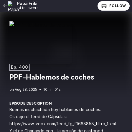
Papá Friki
FOLLOW
14 followers
Ep. 400
PPF-Hablemos de coches
•
10min 01s
EPISODE DESCRIPTION
Buenas muchachada hoy hablamos de coches.
Os dejo el feed de Cápsulas:
https://www.ivoox.com/feed_fg_f1668858_filtro_1.xml
Y el de Charlando con… la versión de castopod