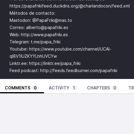
https://papafrikifeed.duckdns.org/@charlandocon/feed.xml
Métodos de contacto:
Mastodon: @
PapaFriki@mas.to
Correo:
alberto@papafriki.es
Web:
http://www.papafriki.es
Telegram: t.me/papa_friki
Youtube:
https://www.youtube.com/channel/UCAl-
ql8V1IUZKYYLhhUVCYw
Linktr.ee:
https://linktr.ee/papa_friki
Feed podcast:
http://feeds.feedburner.com/papafriki
COMMENTS
0
ACTIVITY
1
CHAPTERS
0
TR