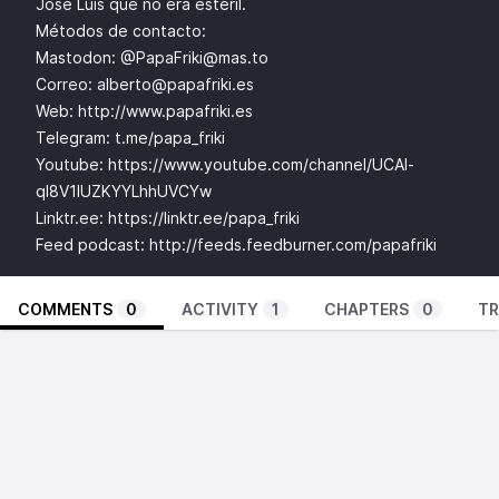
José Luis que no era esteril.
Métodos de contacto:
Mastodon: @
PapaFriki@mas.to
Correo:
alberto@papafriki.es
Web:
http://www.papafriki.es
Telegram: t.me/papa_friki
Youtube:
https://www.youtube.com/channel/UCAl-
ql8V1IUZKYYLhhUVCYw
Linktr.ee:
https://linktr.ee/papa_friki
Feed podcast:
http://feeds.feedburner.com/papafriki
COMMENTS
0
ACTIVITY
1
CHAPTERS
0
TR