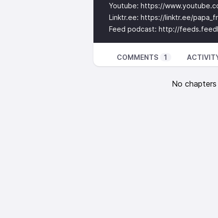
Youtube:
https://www.youtube.
Linktr.ee:
https://linktr.ee/papa_fr
Feed podcast:
http://feeds.feed
COMMENTS
1
ACTIVIT
No chapters a