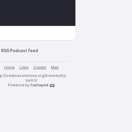
RSS Podcast feed
Home
Links
Credits
Map
tp://creativecommons.org/licenses/by-
sa/4.0/
Powered by
Castopod