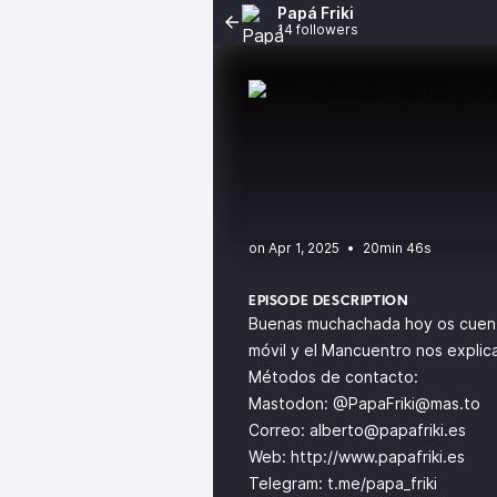
Papá Friki
14 followers
•
20min 46s
EPISODE DESCRIPTION
Buenas muchachada hoy os cuento s
móvil y el Mancuentro nos explic
Métodos de contacto:
Mastodon: @
PapaFriki@mas.to
Correo:
alberto@papafriki.es
Web:
http://www.papafriki.es
Telegram: t.me/papa_friki