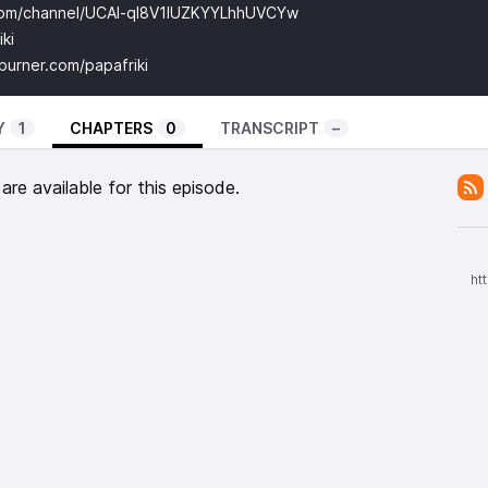
com/channel/UCAl-ql8V1IUZKYYLhhUVCYw
iki
burner.com/papafriki
Y
1
CHAPTERS
0
TRANSCRIPT
–
re available for this episode.
ht